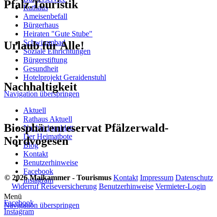
Pfalz.Touristik
Rathaus
Ameisenbefall
Bürgerhaus
Heiraten "Gute Stube"
Schwimmbad
Urlaub für Alle!
Soziale Einrichtungen
Bürgerstiftung
Gesundheit
Hotelprojekt Geraidenstuhl
Nachhaltigkeit
Navigation überspringen
Aktuell
Rathaus Aktuell
Biosphärenreservat Pfälzerwald-
Nachrichtenblatt
Der Heimatbote
Nordvogesen
Blog
Kontakt
Benutzerhinweise
Facebook
© 2026 Maikammer - Tourismus
Kontakt
Impressum
Datenschutz
Instagram
Widerruf Reiseversicherung
Benutzerhinweise
Vermieter-Login
Menü
Facebook
Navigation überspringen
Instagram