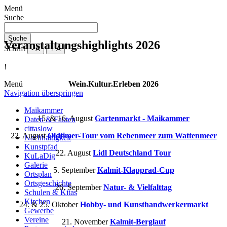
Menü
Suche
Suche
Veranstaltungshighlights 2026
Schrift
- A
+ A
!
Wein.Kultur.Erleben 2026
Menü
Navigation überspringen
Maikammer
15. & 16. August
Gartenmarkt - Maikammer
Daten & Fakten
cittaslow
22. August
Oldtimer-Tour vom Rebenmeer zum Wattenmeer
Nachhaltigkeit
Kunstpfad
22. August
Lidl Deutschland Tour
KuLaDig
Galerie
5. September
Kalmit-Klapprad-Cup
Ortsplan
Ortsgeschichte
26. September
Natur- & Vielfalttag
Schulen & Kitas
Kirchen
24. & 25. Oktober
Hobby- und Kunsthandwerkermarkt
Gewerbe
Vereine
21. November
Kalmit-Berglauf