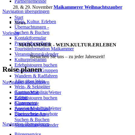
Partnergemeinde
28. & 29. November
Maikammerer Weihnachtszauber
Navigation überspringen
Start
Wein. Kultur. Erleben
News
Übernachtungen -
Suchen & Buchen
Vorlesen
Kontaktformular
Prospektbestellung
MAIKAMMER - WEIN.KULTUR.ERLEBEN
Touristinformation Maikammer
Veranstaltungskalender
Besuchen Sie uns – zu jeder Jahreszeit!
Kulturprogramm
Erlebnistouren buchen
Reise planen
Angebote für Gruppen
Wandern & Radfahren
Alles über Wein
Navigation überspringen
Wein- & Sektgüter
Gastronomie
Anreise/Mobilität/Wetter
Kalmit
Erlebnistouren buchen
Klappmeter
Gastronomie
Anreise/Mobilität/Wetter
Prospektbestellung
Barrierefreie Angebote
Übernachtungen -
Suchen & Buchen
Navigation überspringen
Veranstaltungskalender
Bürgerservice