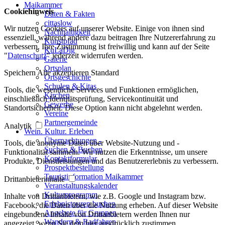
Maikammer
Cookiehinweis
Daten & Fakten
cittaslow
Wir nutzen Cookies auf unserer Website. Einige von ihnen sind
Nachhaltigkeit
essenziell, während andere dazu beitragen Ihre Nutzererfahrung zu
Kunstpfad
verbessern. Ihre Zustimmung ist freiwillig und kann auf der Seite
KuLaDig
"
Datenschutz
" jederzeit widerrufen werden.
Galerie
Ortsplan
Speichern
Alle akzeptieren
Standard
Ortsgeschichte
Schulen & Kitas
Tools, die wesentliche Services und Funktionen ermöglichen,
Kirchen
einschließlich Identitätsprüfung, Servicekontinuität und
Gewerbe
Standortsicherheit. Diese Option kann nicht abgelehnt werden.
Vereine
Partnergemeinde
Analytik
Wein. Kultur. Erleben
Übernachtungen -
Tools, die anonyme Daten über Website-Nutzung und -
Suchen & Buchen
Funktionalität sammeln. Wir nutzen die Erkenntnisse, um unsere
Kontaktformular
Produkte, Dienstleistungen und das Benutzererlebnis zu verbessern.
Prospektbestellung
Touristinformation Maikammer
Drittanbieterinhalte
Veranstaltungskalender
Kulturprogramm
Inhalte von Drittanbietern, wie z.B. Google und Instagram bzw.
Erlebnistouren buchen
Facebook, die Daten über die Nutzung erheben. Auf dieser Website
Angebote für Gruppen
eingebundene Inhalte von Drittanbietern werden Ihnen nur
Wandern & Radfahren
angezeigt, wenn Sie dem hier ausdrücklich zustimmen.