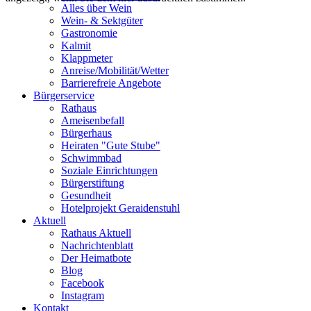
Alles über Wein
Wein- & Sektgüter
Gastronomie
Kalmit
Klappmeter
Anreise/Mobilität/Wetter
Barrierefreie Angebote
Bürgerservice
Rathaus
Ameisenbefall
Bürgerhaus
Heiraten "Gute Stube"
Schwimmbad
Soziale Einrichtungen
Bürgerstiftung
Gesundheit
Hotelprojekt Geraidenstuhl
Aktuell
Rathaus Aktuell
Nachrichtenblatt
Der Heimatbote
Blog
Facebook
Instagram
Kontakt