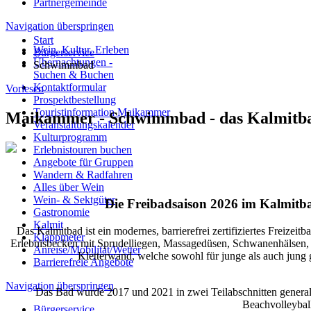
Partnergemeinde
Navigation überspringen
Start
Wein. Kultur. Erleben
Bürgerservice
Übernachtungen -
Schwimmbad
Suchen & Buchen
Kontaktformular
Vorlesen
Prospektbestellung
Touristinformation Maikammer
Maikammer - Schwimmbad - das Kalmitb
Veranstaltungskalender
Kulturprogramm
Erlebnistouren buchen
Angebote für Gruppen
Wandern & Radfahren
Alles über Wein
Wein- & Sektgüter
Die Freibadsaison 2026 im Kalmitb
Gastronomie
Kalmit
Das Kalmitbad ist ein modernes, barrierefrei zertifiziertes Frei
Klappmeter
Erlebnisbecken mit Sprudelliegen, Massagedüsen, Schwanenhälsen, ei
Anreise/Mobilität/Wetter
Kletterwand, welche sowohl für junge als auch jung 
Barrierefreie Angebote
Navigation überspringen
Das Bad wurde 2017 und 2021 in zwei Teilabschnitten genera
Beachvolleyball
Bürgerservice