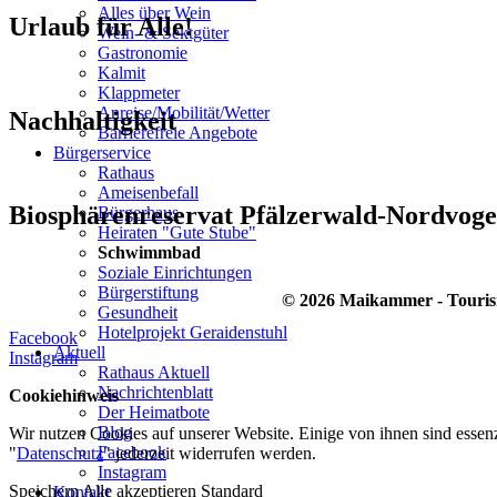
Alles über Wein
Urlaub für Alle!
Wein- & Sektgüter
Gastronomie
Kalmit
Klappmeter
Anreise/Mobilität/Wetter
Nachhaltigkeit
Barrierefreie Angebote
Bürgerservice
Rathaus
Ameisenbefall
Biosphärenreservat Pfälzerwald-Nordvoge
Bürgerhaus
Heiraten "Gute Stube"
Schwimmbad
Soziale Einrichtungen
Bürgerstiftung
© 2026 Maikammer - Touri
Gesundheit
Hotelprojekt Geraidenstuhl
Facebook
Aktuell
Instagram
Rathaus Aktuell
Nachrichtenblatt
Cookiehinweis
Der Heimatbote
Blog
Wir nutzen Cookies auf unserer Website. Einige von ihnen sind essenz
Facebook
"
Datenschutz
" jederzeit widerrufen werden.
Instagram
Speichern
Alle akzeptieren
Standard
Kontakt