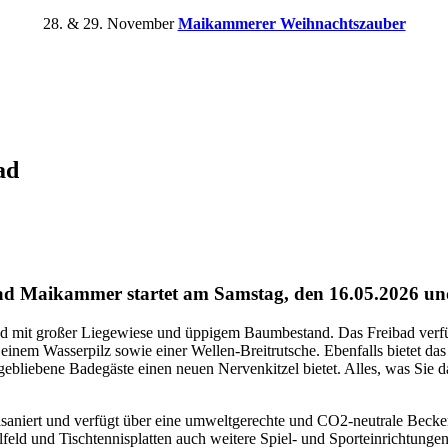
28. & 29. November
Maikammerer Weihnachtszauber
ad
ad Maikammer startet am Samstag, den 16.05.2026 un
zeitbad mit großer Liegewiese und üppigem Baumbestand. Das Freibad 
nem Wasserpilz sowie einer Wellen-Breitrutsche. Ebenfalls bietet das
gebliebene Badegäste einen neuen Nervenkitzel bietet. Alles, was Sie d
lsaniert und verfügt über eine umweltgerechte und CO2-neutrale Beck
feld und Tischtennisplatten auch weitere Spiel- und Sporteinrichtunge