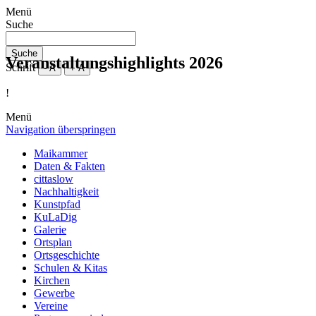
Menü
Suche
Suche
Veranstaltungshighlights 2026
Schrift
- A
+ A
!
Menü
Navigation überspringen
Maikammer
Daten & Fakten
cittaslow
Nachhaltigkeit
Kunstpfad
KuLaDig
Galerie
Ortsplan
Ortsgeschichte
Schulen & Kitas
Kirchen
Gewerbe
Vereine