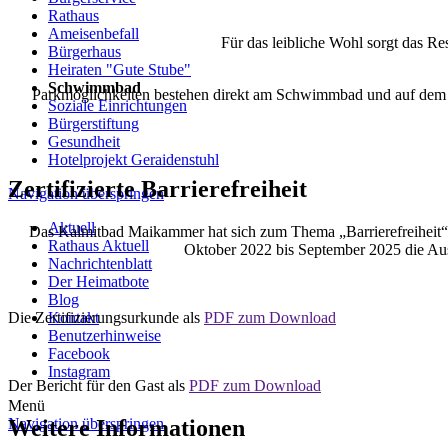
Rathaus
Ameisenbefall
Für das leibliche Wohl sorgt das Re
Bürgerhaus
Heiraten "Gute Stube"
Schwimmbad
Parkmöglichkeiten bestehen direkt am Schwimmbad und auf dem obe
Soziale Einrichtungen
Bürgerstiftung
Gesundheit
Hotelprojekt Geraidenstuhl
Zertifizierte Barrierefreiheit
Navigation überspringen
Aktuell
Das Kalmitbad Maikammer hat sich zum Thema „Barrierefreiheit“ po
Rathaus Aktuell
Oktober 2022 bis September 2025 die Aus
Nachrichtenblatt
Der Heimatbote
Blog
Die Zertifizierungsurkunde als
PDF zum Download
Kontakt
Benutzerhinweise
Facebook
Instagram
Der Bericht für den Gast als
PDF zum Download
Menü
Weitere Informationen
Navigation überspringen