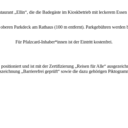
staurant „Ellin“, die die Badegäste im Kioskbetrieb mit leckerem Ess
ren Parkdeck am Rathaus (100 m entfernt). Parkgebühren werden bis a
Für Pfalzcard-Inhaber*innen ist der Eintritt kostenfrei.
sitioniert und ist mit der Zertifizierung „Reisen für Alle“ ausgezei
zeichnung „Barrierefrei geprüft“ sowie die dazu gehörigen Piktogram