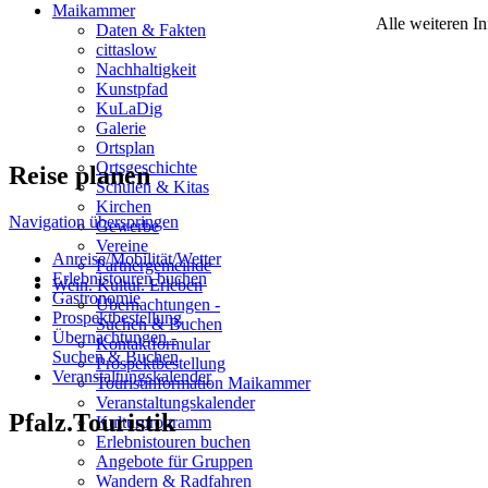
Maikammer
Alle weiteren I
Daten & Fakten
cittaslow
Nachhaltigkeit
Kunstpfad
KuLaDig
Galerie
Ortsplan
Ortsgeschichte
Reise planen
Schulen & Kitas
Kirchen
Navigation überspringen
Gewerbe
Vereine
Anreise/Mobilität/Wetter
Partnergemeinde
Erlebnistouren buchen
Wein. Kultur. Erleben
Gastronomie
Übernachtungen -
Prospektbestellung
Suchen & Buchen
Übernachtungen -
Kontaktformular
Suchen & Buchen
Prospektbestellung
Veranstaltungskalender
Touristinformation Maikammer
Veranstaltungskalender
Pfalz.Touristik
Kulturprogramm
Erlebnistouren buchen
Angebote für Gruppen
Wandern & Radfahren