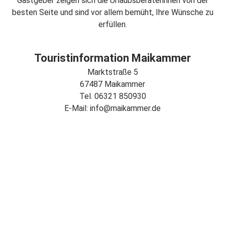
Gastgeber zeigen sich die Urlaubsberaterinnen von der
besten Seite und sind vor allem bemüht, Ihre Wünsche zu
erfüllen.
Touristinformation Maikammer
Marktstraße 5
67487 Maikammer
Tel. 06321 850930
E-Mail: info@maikammer.de
Ihr Weg zu uns:
Routenplaner
Öffnungszeiten
März bis Oktober:
Mo - Fr von 9:30 - 12:30 Uhr und 14:00 - 17:00 Uhr
Sa von 10:00 - 12:00 Uhr