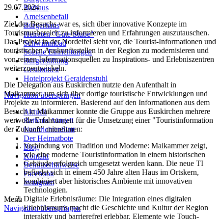
29.07.2024
Rathaus
Ameisenbefall
Ziel des Besuchs war es, sich über innovative Konzepte im
Bürgerhaus
Tourismusbereich zu informieren und Erfahrungen auszutauschen.
Heiraten "Gute Stube"
Das Projekt in der Nordeifel sieht vor, die Tourist-Informationen und
Schwimmbad
touristischen Auskunftsstellen in der Region zu modernisieren und
Soziale Einrichtungen
von reinen Informationsquellen zu Inspirations- und Erlebniszentren
Bürgerstiftung
weiterzuentwickeln.
Gesundheit
Hotelprojekt Geraidenstuhl
Die Delegation aus Euskirchen nutzte den Aufenthalt in
Maikammer, um sich über dortige touristische Entwicklungen und
Navigation überspringen
Projekte zu informieren. Basierend auf den Informationen aus dem
Besuch in Maikammer konnte die Gruppe aus Euskirchen mehrere
Aktuell
wertvolle Erfahrungen für die Umsetzung einer "Touristinformation
Rathaus Aktuell
der Zukunft" mitnehmen:
Nachrichtenblatt
Der Heimatbote
Verbindung von Tradition und Moderne: Maikammer zeigt,
Blog
wie eine moderne Touristinformation in einem historischen
Kontakt
Gebäude erfolgreich umgesetzt werden kann. Die neue TI
Benutzerhinweise
befindet sich in einem 450 Jahre alten Haus im Ortskern,
Facebook
kombiniert aber historisches Ambiente mit innovativen
Instagram
Technologien.
Digitale Erlebnisräume: Die Integration eines digitalen
Menü
Erlebnisraums macht die Geschichte und Kultur der Region
Navigation überspringen
interaktiv und barrierefrei erlebbar. Elemente wie Touch-