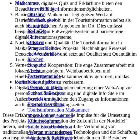
Maikammer
Bildschirme, digitales Quiz und Erklärfilme bieten den
Daten & Fakten
Besuchern vielfältige Informationsmöglichkeiten.
cittaslow
Barrierefreiheit: Maikammer legt großen Wert auf
Nachhaltigkeit
Barrierefreiheit, sowohl in der Touristinformation selbst als
Kunstpfad
auch bei touristischen Angeboten im Ort. Dies umfasst
KuLaDig
beispielsweise ein Fußwegeleitsystem und barrierefreie
Galerie
digitale Informationssysteme.
Ortsplan
Nachhaltigkeit und Qualität: Die Touristinformation in
Ortsgeschichte
Maikammer ist Teil des Projekts "Nachhaltiges Reiseziel
Schulen & Kitas
Deutsche Weinstraße" und setzt auf Qualität statt Quantität im
Kirchen
Tourismus.
Gewerbe
Vernetzung und Kooperation: Die enge Zusammenarbeit mit
Vereine
lokalen Leistungsträgern, Weinbaubetrieben und
Partnergemeinde
Handwerkern wird in Maikammer aktiv gefördert, um das
Wein. Kultur. Erleben
touristische Angebot zu verbessern.
Übernachtungen -
Digitale Services: Die Implementierung einer Web-App zur
Suchen & Buchen
persönlichen Urlaubsplanung und digitale Info-Stele im
Kontaktformular
Außenbereich ermöglichen den Zugang zu Informationen
Prospektbestellung
auch außerhalb der Öffnungszeiten.
Touristinformation Maikammer
Diese Erfahrungen können wertvolle Impulse für die Umsetzung
Veranstaltungskalender
des Projekts "Tourist-Information der Zukunft in der Nordeifel"
Kulturprogramm
liefern, insbesondere im Hinblick auf die Verbindung von
Erlebnistouren buchen
traditionellen Werten mit modernen Technologien und die Schaffung
Angebote für Gruppen
von inspirierenden, barrierefreien Erlebnisräumen für Besucher.
Wandern & Radfahren