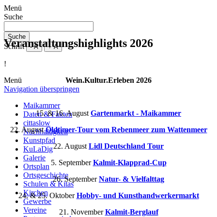
Menü
Suche
Suche
Veranstaltungshighlights 2026
Schrift
- A
+ A
!
Wein.Kultur.Erleben 2026
Menü
Navigation überspringen
Maikammer
15. & 16. August
Gartenmarkt - Maikammer
Daten & Fakten
cittaslow
22. August
Oldtimer-Tour vom Rebenmeer zum Wattenmeer
Nachhaltigkeit
Kunstpfad
22. August
Lidl Deutschland Tour
KuLaDig
Galerie
5. September
Kalmit-Klapprad-Cup
Ortsplan
Ortsgeschichte
26. September
Natur- & Vielfalttag
Schulen & Kitas
Kirchen
24. & 25. Oktober
Hobby- und Kunsthandwerkermarkt
Gewerbe
Vereine
21. November
Kalmit-Berglauf