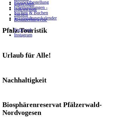
Prospektbestellung
Impressum
Übernachtungen -
Datenschutz
Suchen & Buchen
Suchen
Veranstaltungskalender
Benutzerhinweise
Pfalz.Touristik
Facebook
Instagram
Urlaub für Alle!
Nachhaltigkeit
Biosphärenreservat Pfälzerwald-
Nordvogesen