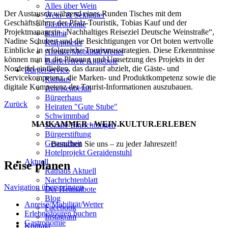
Alles über Wein
Der Austausch während eines Runden Tisches mit dem
Wein- & Sektgüter
Geschäftsführer der Pfalz-Touristik, Tobias Kauf und der
Gastronomie
Projektmanagerin „Nachhaltiges Reiseziel Deutsche Weinstraße“,
Kalmit
Nadine Schubert und die Besichtigungen vor Ort boten wertvolle
Klappmeter
Einblicke in erfolgreiche Tourismusstrategien. Diese Erkenntnisse
Anreise/Mobilität/Wetter
können nun in die Planung und Umsetzung des Projekts in der
Barrierefreie Angebote
Nordeifel einfließen, das darauf abzielt, die Gäste- und
Bürgerservice
Servicekompetenz, die Marken- und Produktkompetenz sowie die
Rathaus
digitale Kompetenz der Tourist-Informationen auszubauen.
Ameisenbefall
Bürgerhaus
Zurück
Heiraten "Gute Stube"
Schwimmbad
MAIKAMMER - WEIN.KULTUR.ERLEBEN
Soziale Einrichtungen
Bürgerstiftung
Gesundheit
Besuchen Sie uns – zu jeder Jahreszeit!
Hotelprojekt Geraidenstuhl
Aktuell
Reise planen
Rathaus Aktuell
Nachrichtenblatt
Navigation überspringen
Der Heimatbote
Blog
Anreise/Mobilität/Wetter
Facebook
Erlebnistouren buchen
Instagram
Gastronomie
Kontakt