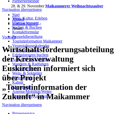
Partnergemeinde
28. & 29. November
Maikammerer Weihnachtszauber
Navigation überspringen
Start
Wein. Kultur. Erleben
Aktuell
Übernachtungen -
Rathaus Aktuell
Suchen & Buchen
Neues
Kontaktformular
Prospektbestellung
Vorlesen
Touristinformation Maikammer
Veranstaltungskalender
Wirtschaftsförderungsabteilung
Kulturprogramm
Erlebnistouren buchen
der Kreisverwaltung
Angebote für Gruppen
Wandern & Radfahren
Euskirchen informiert sich
Alles über Wein
Wein- & Sektgüter
über Projekt
Gastronomie
Kalmit
„Touristinformation der
Klappmeter
Anreise/Mobilität/Wetter
Zukunft“ in Maikammer
Barrierefreie Angebote
Navigation überspringen
Bürgerservice